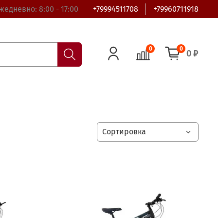
жедневно: 8:00 - 17:00
+79994511708
+79960711918
0
0
0 ₽