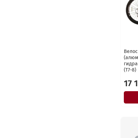
Велос
(алюм
гидра
(T7-8)
17 