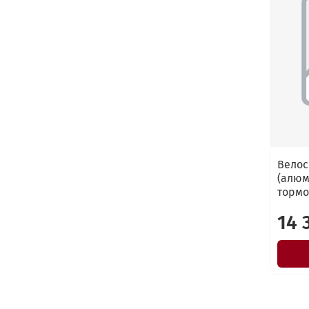
Велос
(алюм
тормо
14 