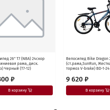
ипед 26" Т7 (NBA) 24скор
Велосипед Bike Dragon 
иниевая рама, диск.
(ст.рама,SunRun, Жестк
з) Черный (T7-12)
тормоз V-brake) BD-1-24
300 ₽
9 620 ₽
В корзину
В корзину