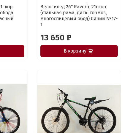
21скор
Велосипед 26" Raveric 21скор
 обода,
(стальная рама, диск. тормоз,
расный
многоспицевый обод) Синий №17-
1
13 650 ₽
В корзину