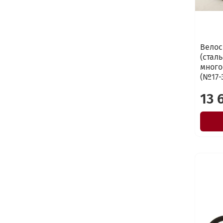
Велос
(стал
много
(№17-
13 