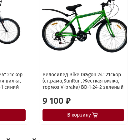
24" 21скор
Велосипед Bike Dragon 24" 21скор
ая вилка,
(ст.рама,SunRun, Жесткая вилка,
-1 синий
тормоз V-brake) BD-1-24-2 зеленый
9 100 ₽
В корзину