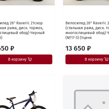
ипед 26" Raveric 21скор
Велосипед 26" Raveric 
ьная рама, диск. тормоз,
(стальная рама, диск. т
спицевый обод) Черный
многоспицевый обод) 
3)
(№17-3) (Уценк
650 ₽
13 650 ₽
В корзину
В корзину