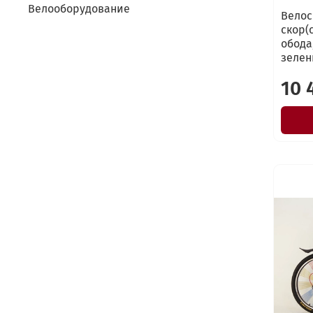
Велооборудование
Велос
скор(
обода
зелен
10 