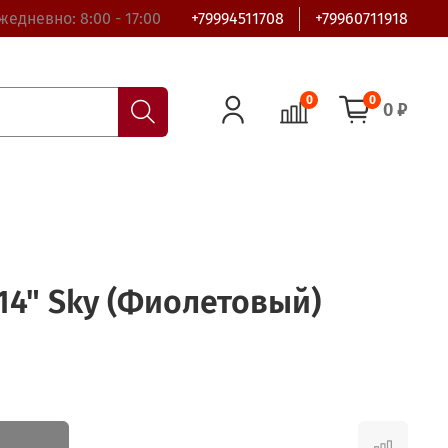
жедневно: 8:00 - 17:00
+79994511708
+79960711918
0
0
0 ₽
14" Sky (Фиолетовый)