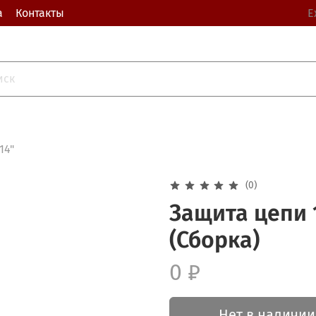
а
Контакты
Е
14"
(0)
Защита цепи 
(Сборка)
0 ₽
Нет в наличии