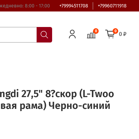
жедневно: 8:00 - 17:00
+79994511708
+79960711918
0
0
0 ₽
gdi 27,5" 8?скор (L-Twoo
вая рама) Черно-синий