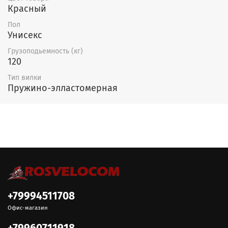
Красный
Пол
Унисекс
Грузоподьемность (кг)
120
Тип вилки
Пружино-элластомерная
+79994511708
Офис-магазин