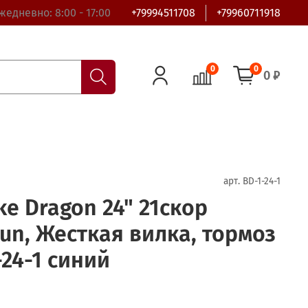
жедневно: 8:00 - 17:00
+79994511708
+79960711918
0
0
0 ₽
арт.
BD-1-24-1
e Dragon 24" 21скор
Run, Жесткая вилка, тормоз
-24-1 синий