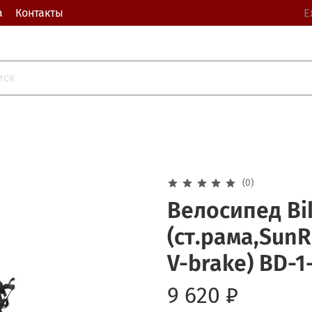
а
Контакты
Е
(0)
Велосипед Bik
(ст.рама,Sun
V-brake) BD-1
9 620 ₽