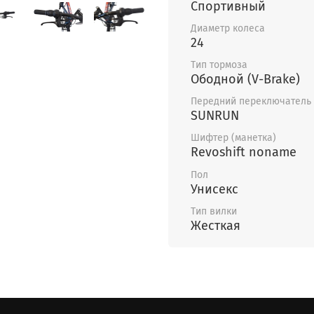
Спортивный
Диаметр колеса
24
Тип тормоза
Ободной (V-Brake)
Передний переключатель
SUNRUN
Шифтер (манетка)
Revoshift noname
Пол
Унисекс
Тип вилки
Жесткая