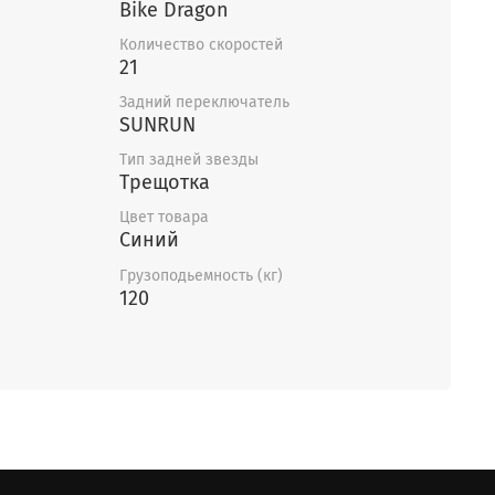
Bike Dragon
Количество скоростей
21
Задний переключатель
SUNRUN
Тип задней звезды
Трещотка
Цвет товара
Синий
Грузоподьемность (кг)
120