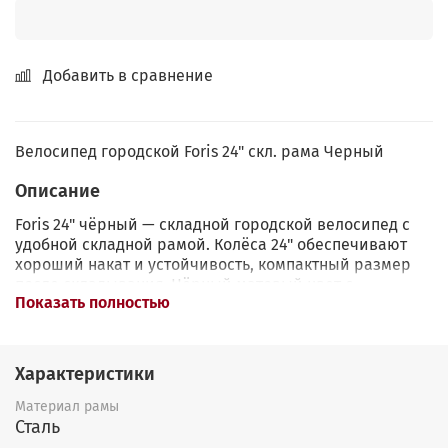
Добавить в сравнение
Велосипед городской Foris 24" скл. рама Черный
Описание
Foris 24" чёрный — складной городской велосипед с
удобной складной рамой. Колёса 24" обеспечивают
хороший накат и устойчивость, компактный размер
после складывания. Чёрный матовый цвет с
Показать полностью
серебристыми вставками выглядит стильно и
современно. В комплекте багажник, крылья,
подножка. Простое складывание одной рукой, легко
помещается в лифт, багажник машины или под стол.
Характеристики
Отличный выбор для города, студентов, дачников и
тех, кому нужен компактный и практичный велосипед
Материал рамы
на каждый день!
Сталь