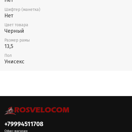
Нет
Шифтер (манетка)
Нет
Цвет товара
Черный
Размер рамы
13,5
Пол
Унисекс
+79994511708
Офис-магазин