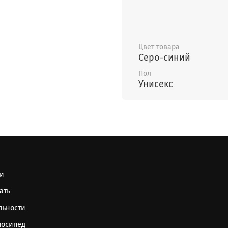
Цвет товара
Серо-синий
Пол
Унисекс
ти
ать
льности
лосипед