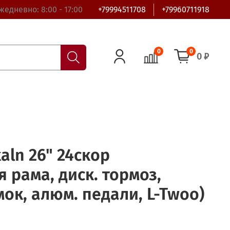
жедневно: 8:00 - 17:00
+79994511708
+79960711918
0
0
0 ₽
aln 26" 24скор
 рама, диск. тормоз,
ок, алюм. педали, L-Twoo)