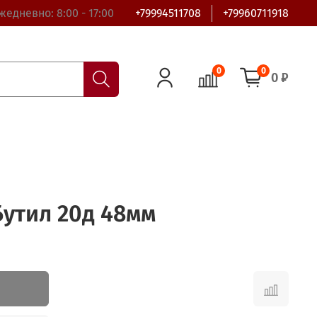
жедневно: 8:00 - 17:00
+79994511708
+79960711918
0
0
0 ₽
утил 20д 48мм