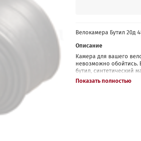
Велокамера Бутил 20д 
Описание
Камера для вашего вело
невозможно обойтись. 
бутил, синтетический 
производстве камер дл
Показать полностью
рядом преимуществ: он
по сравнению с обычной
ультрафиолетовому изл
до +120 градусов), в т
деградации при высоки
долговечностью и не ст
длительности ваших по
сжатия, такие камеры 