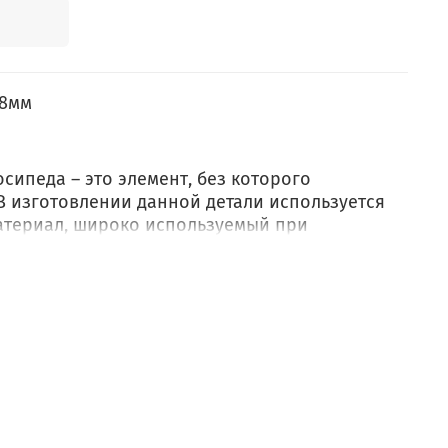
48мм
сипеда – это элемент, без которого
В изготовлении данной детали используется
материал, широко используемый при
я повседневной эксплуатации. Бутил обладает
 обеспечивает более высокую герметичность
 резиной, и он устойчив к
учению и экстремальным температурам (от -50
о время как обычная резина подвержена
х температурах. Камеры из бутила обладают
ареют, независимо от интенсивности и
ездок. Благодаря хорошему коэффициенту
можно многократно использовать, что позволит