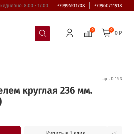
жедневно: 8:00 - 17:00
+79994511708
+79960711918
0
0
0 ₽
арт.
D-15-3
елем круглая 236 мм.
)
Купить в 1 клик