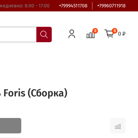
жедневно: 8:00 - 17:00
+79994511708
+79960711918
0
0
0 ₽
 Foris (Сборка)