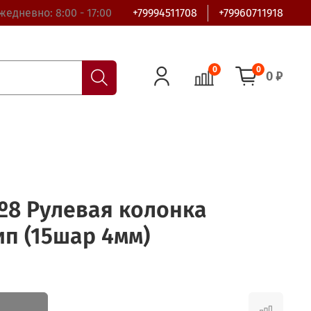
жедневно: 8:00 - 17:00
+79994511708
+79960711918
0
0
0 ₽
8 Рулевая колонка
ип (15шар 4мм)