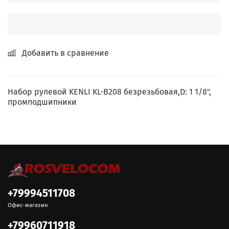
Добавить в сравнение
Набор рулевой KENLI KL-B208 безрезьбовая,D: 1 1/8",
промподшипники
+79994511708
Офис-магазин
+79960711918