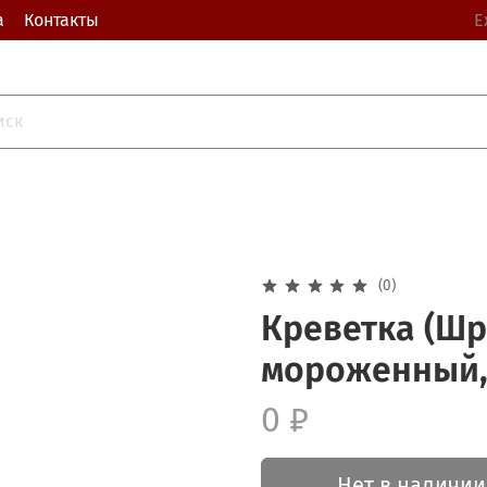
а
Контакты
Е
(0)
Креветка (Шр
мороженный, 
0 ₽
Нет в наличии