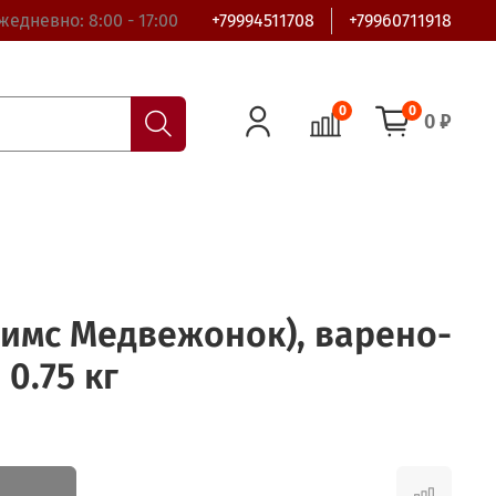
жедневно: 8:00 - 17:00
+79994511708
+79960711918
0
0
0 ₽
имс Медвежонок), варено-
0.75 кг