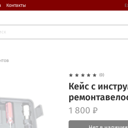
а
Контакты
Е
нтов
(0)
Кейс с инстр
ремонтавело
1 800 ₽
Нет в наличии