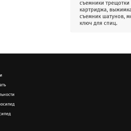
съемники трещотки
картриджа, выжимка
съемник шатунов, м
ключ для спиц.
ти
ать
льности
лосипед
осипед