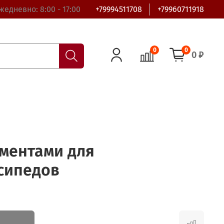
жедневно: 8:00 - 17:00
+79994511708
+79960711918
0
0
0 ₽
ументами для
сипедов